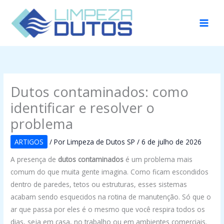
Ir
para
o
conteúdo
Dutos contaminados: como
identificar e resolver o
problema
ARTIGOS
/ Por
Limpeza de Dutos SP
/
6 de julho de 2026
A presença de
dutos contaminados
é um problema mais
comum do que muita gente imagina. Como ficam escondidos
dentro de paredes, tetos ou estruturas, esses sistemas
acabam sendo esquecidos na rotina de manutenção. Só que o
ar que passa por eles é o mesmo que você respira todos os
dias, seja em casa, no trabalho ou em ambientes comerciais.