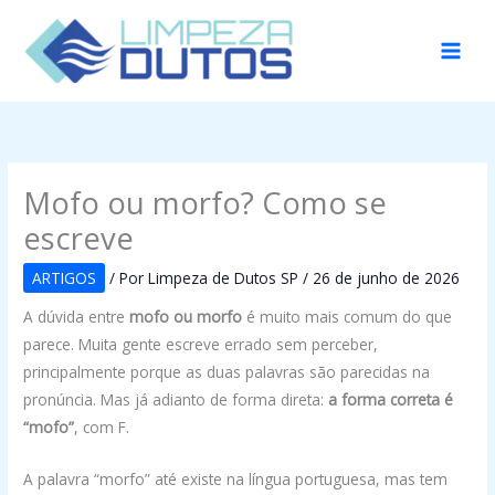
Ir
para
o
conteúdo
Mofo ou morfo? Como se
escreve
ARTIGOS
/ Por
Limpeza de Dutos SP
/
26 de junho de 2026
A dúvida entre
mofo ou morfo
é muito mais comum do que
parece. Muita gente escreve errado sem perceber,
principalmente porque as duas palavras são parecidas na
pronúncia. Mas já adianto de forma direta:
a forma correta é
“mofo”
, com F.
A palavra “morfo” até existe na língua portuguesa, mas tem