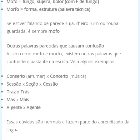
Mofo = fungo, sujeira, bolor (com F de fungo)
Morfo = forma, estrutura (palavra técnica)
Se estiver falando de parede suja, cheiro ruim ou roupa
guardada, é sempre
mofo
.
Outras palavras parecidas que causam confusão
Assim como mofo e morfo, existem outras palavras que
confundem bastante na escrita. Veja alguns exemplos:
Conserto
(arrumar) x
Concerto
(música)
Sessão
x
Seção
x
Cessão
Traz
x
Trás
Mas
x
Mais
A gente
x
Agente
Essas dúvidas são normais e fazem parte do aprendizado da
língua.