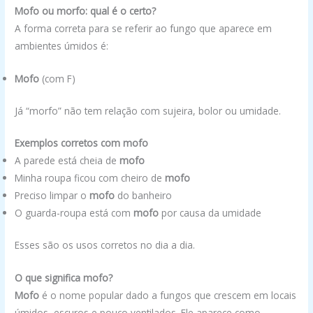
Mofo ou morfo: qual é o certo?
A forma correta para se referir ao fungo que aparece em
ambientes úmidos é:
Mofo
(com F)
Já “morfo” não tem relação com sujeira, bolor ou umidade.
Exemplos corretos com mofo
A parede está cheia de
mofo
Minha roupa ficou com cheiro de
mofo
Preciso limpar o
mofo
do banheiro
O guarda-roupa está com
mofo
por causa da umidade
Esses são os usos corretos no dia a dia.
O que significa mofo?
Mofo
é o nome popular dado a fungos que crescem em locais
úmidos, escuros e pouco ventilados. Ele aparece como